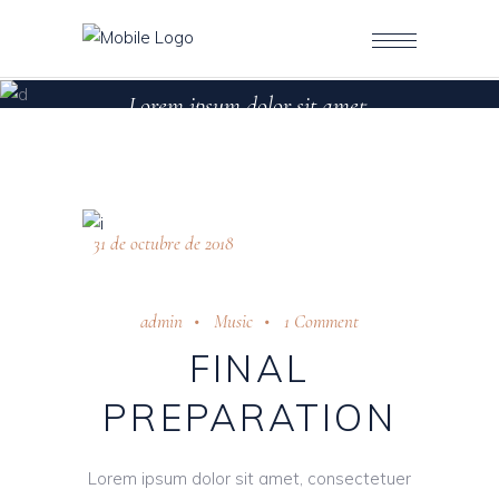
NO SIDEBAR
Lorem ipsum dolor sit amet,
consectetuer dolor sit
31 de octubre de 2018
admin
Music
1 Comment
FINAL
PREPARATION
Lorem ipsum dolor sit amet, consectetuer