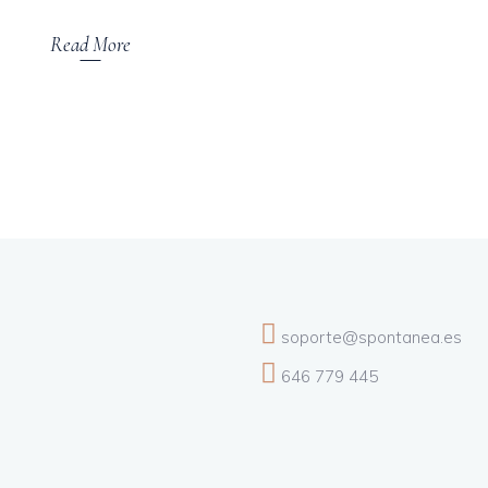
Read More
soporte@spontanea.es
646 779 445