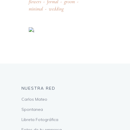
flowers
formal
groom
minimal
wedding
NUESTRA RED
Carlos Mateo
Spontanea
Libreta Fotográfica
Fotos de tu empresa